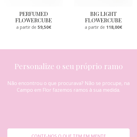
PERFUMED
BIG LIGHT
FLOWERCUBE
FLOWERCUBE
a partir de
59,50€
a partir de
118,00€
Personalize o seu próprio ramo
Não encontrou o que procurava? Não se procupe, na
Campo em Flor fazemos ramos à sua medida.
CONTE-NOS O QUE TEM EM MENTE