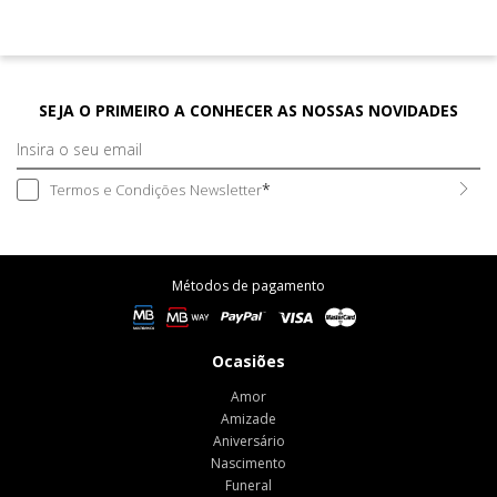
SEJA O PRIMEIRO A CONHECER AS NOSSAS NOVIDADES
Subsc
*
Termos e Condições Newsletter
Métodos de pagamento
Ocasiões
Amor
Amizade
Aniversário
Nascimento
Funeral