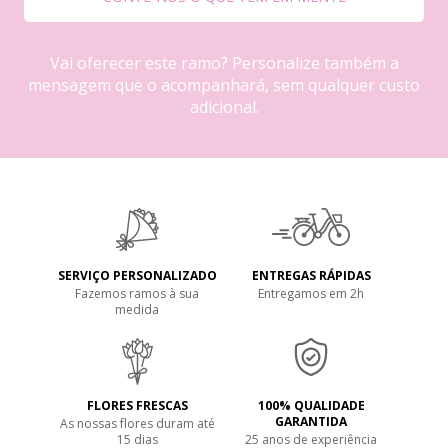
Vai oferecer este ramo? Personalize também a
mensagem que o acompanhará, sem qualquer custo
adicional.
SERVIÇO PERSONALIZADO
ENTREGAS RÁPIDAS
Fazemos ramos à sua
Entregamos em 2h
medida
FLORES FRESCAS
100% QUALIDADE
GARANTIDA
As nossas flores duram até
15 dias
25 anos de experiência